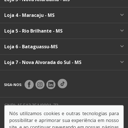
Loja 4 - Maracaju - MS
Loja 5 - Rio Brilhante - MS
Loja 6 - Bataguassu-MS
Loja 7 - Nova Alvorada do Sul - MS
SIGA-NOS:
CNPJ: 15.513.351/0001-73
Nós utilizamos cookies e outras tecnologias para
possibilitar e aprimorar sua experiência em nosso
Razão Social:
ENDO COMERCIO DE VEICULOS LTDA
site, e ao continuar navegando em nossas páginas