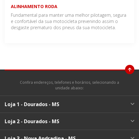
ALINHAMENTO RODA
Fundamental para manter uma melhor pilotagem, segura
e confortável da sua motocicleta prevenindo assim o
desgaste prematuro dos pneus da sua motocicleta.
Confira endereços, telefones e horários, selecionando a
unidade abaixo:
Loja 1 - Dourados - MS
Loja 2 - Dourados - MS
Loja 3 - Nova Andradina - MS